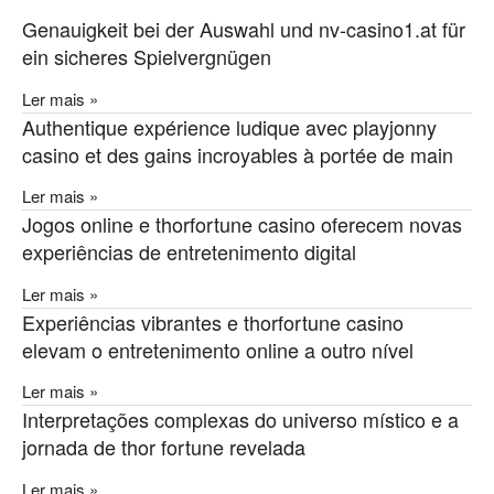
Genauigkeit bei der Auswahl und nv-casino1.at für
ein sicheres Spielvergnügen
Ler mais »
Authentique expérience ludique avec playjonny
casino et des gains incroyables à portée de main
Ler mais »
Jogos online e thorfortune casino oferecem novas
experiências de entretenimento digital
Ler mais »
Experiências vibrantes e thorfortune casino
elevam o entretenimento online a outro nível
Ler mais »
Interpretações complexas do universo místico e a
jornada de thor fortune revelada
Ler mais »