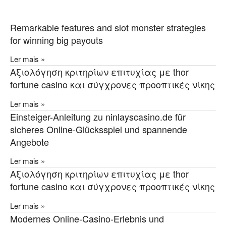
Remarkable features and slot monster strategies
for winning big payouts
Ler mais »
Αξιολόγηση κριτηρίων επιτυχίας με thor
fortune casino και σύγχρονες προοπτικές νίκης
Ler mais »
Einsteiger-Anleitung zu ninlayscasino.de für
sicheres Online-Glücksspiel und spannende
Angebote
Ler mais »
Αξιολόγηση κριτηρίων επιτυχίας με thor
fortune casino και σύγχρονες προοπτικές νίκης
Ler mais »
Modernes Online-Casino-Erlebnis und