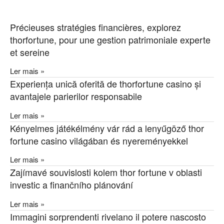
Précieuses stratégies financières, explorez
thorfortune, pour une gestion patrimoniale experte
et sereine
Ler mais »
Experiența unică oferită de thorfortune casino și
avantajele parierilor responsabile
Ler mais »
Kényelmes játékélmény vár rád a lenyűgöző thor
fortune casino világában és nyereményekkel
Ler mais »
Zajímavé souvislosti kolem thor fortune v oblasti
investic a finančního plánování
Ler mais »
Immagini sorprendenti rivelano il potere nascosto