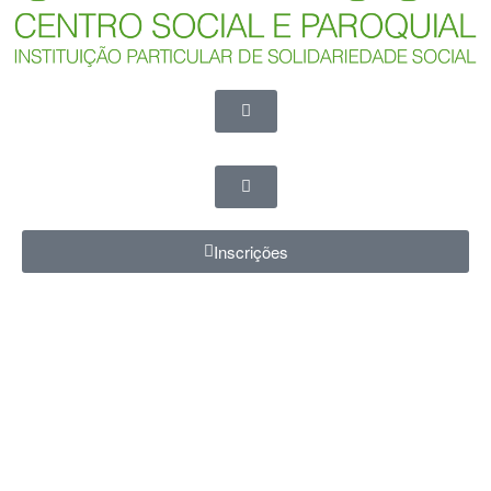
Inscrições