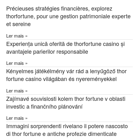
Précieuses stratégies financières, explorez
thorfortune, pour une gestion patrimoniale experte
et sereine
Ler mais »
Experiența unică oferită de thorfortune casino și
avantajele parierilor responsabile
Ler mais »
Kényelmes játékélmény vár rád a lenyűgöző thor
fortune casino világában és nyereményekkel
Ler mais »
Zajímavé souvislosti kolem thor fortune v oblasti
investic a finančního plánování
Ler mais »
Immagini sorprendenti rivelano il potere nascosto
di thor fortune e antiche profezie dimenticate