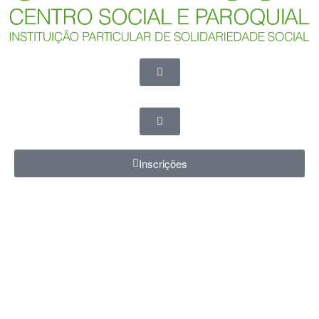
Inscrições