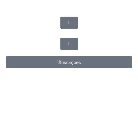
Inscrições