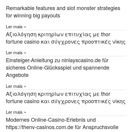
Remarkable features and slot monster strategies
for winning big payouts
Ler mais »
Αξιολόγηση κριτηρίων επιτυχίας με thor
fortune casino και σύγχρονες προοπτικές νίκης
Ler mais »
Einsteiger-Anleitung zu ninlayscasino.de für
sicheres Online-Glücksspiel und spannende
Angebote
Ler mais »
Αξιολόγηση κριτηρίων επιτυχίας με thor
fortune casino και σύγχρονες προοπτικές νίκης
Ler mais »
Modernes Online-Casino-Erlebnis und
https://thenv-casinos.com.de für Anspruchsvolle