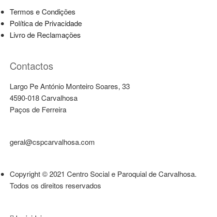
Termos e Condições
Política de Privacidade
Livro de Reclamações
Contactos
Largo Pe António Monteiro Soares, 33
4590-018 Carvalhosa
Paços de Ferreira
geral@cspcarvalhosa.com
Copyright © 2021 Centro Social e Paroquial de Carvalhosa.
Todos os direitos reservados