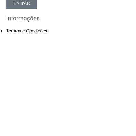
ENTrAR
Informações
Termos e Condições
Política de Privacidade
Livro de Reclamações
Contactos
Largo Pe António Monteiro Soares, 33
4590-018 Carvalhosa
Paços de Ferreira
geral@cspcarvalhosa.com
Copyright © 2021 Centro Social e Paroquial de Carvalhosa.