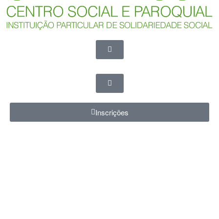
Inscrições