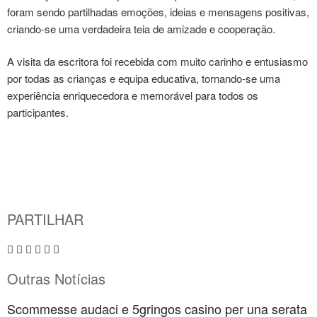
foram sendo partilhadas emoções, ideias e mensagens positivas,
criando-se uma verdadeira teia de amizade e cooperação.
A visita da escritora foi recebida com muito carinho e entusiasmo
por todas as crianças e equipa educativa, tornando-se uma
experiência enriquecedora e memorável para todos os
participantes.
PARTILHAR
Outras Notícias
Scommesse audaci e 5gringos casino per una serata