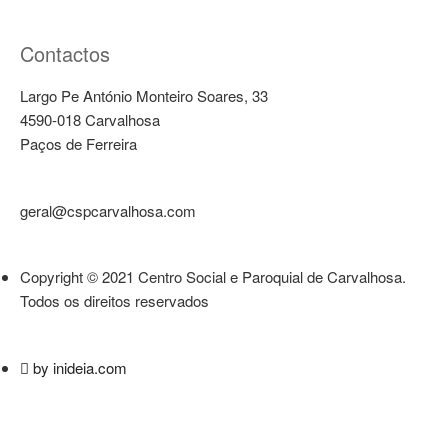
Contactos
Largo Pe António Monteiro Soares, 33
4590-018 Carvalhosa
Paços de Ferreira
geral@cspcarvalhosa.com
Copyright © 2021 Centro Social e Paroquial de Carvalhosa.
Todos os direitos reservados
by inideia.com