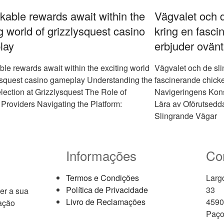
able rewards await within the
Vägvalet och 
ng world of grizzlysquest casino
kring en fasc
lay
erbjuder ovän
le rewards await within the exciting world
Vägvalet och de sl
lysquest casino gameplay Understanding the
fascinerande chick
ection at Grizzlysquest The Role of
Navigeringens Kon
 Providers Navigating the Platform:
Lära av Oförutsedd
Slingrande Vägar
Informações
Co
Termos e Condições
Larg
Política de Privacidade
33
zer a sua
Livro de Reclamações
4590
vação
Paço