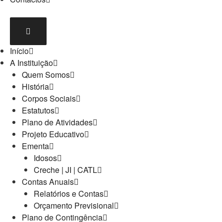
Início
A Instituição
Quem Somos
História
Corpos Sociais
Estatutos
Plano de Atividades
Projeto Educativo
Ementa
Idosos
Creche | JI | CATL
Contas Anuais
Relatórios e Contas
Orçamento Previsional
Plano de Contingência