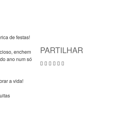
ica de festas!
PARTILHAR
icioso, enchem
 do ano num só
rar a vida!
uitas