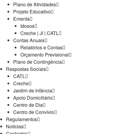
Plano de Atividades
Projeto Educativo
Ementa
Idosos
Creche | JI | CATL
Contas Anuais
Relatórios e Contas
Orçamento Previsional
Plano de Contingência
Respostas Sociais
CATL
Creche
Jardim de Infância
Apoio Domiciliário
Centro de Dia
Centro de Convívio
Regulamentos
Notícias
Contactos