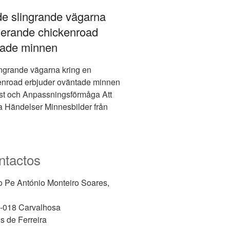
de slingrande vägarna
inerande chickenroad
tade minnen
ingrande vägarna kring en
enroad erbjuder oväntade minnen
st och Anpassningsförmåga Att
a Händelser Minnesbilder från
ntactos
o Pe António Monteiro Soares,
-018 Carvalhosa
s de Ferreira