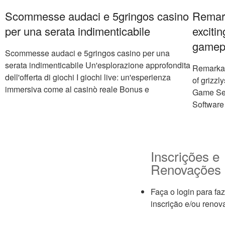
Scommesse audaci e 5gringos casino
Remark
per una serata indimenticabile
exciti
gamep
Scommesse audaci e 5gringos casino per una
serata indimenticabile Un'esplorazione approfondita
Remarkab
dell'offerta di giochi I giochi live: un'esperienza
of grizz
immersiva come al casinò reale Bonus e
Game Sel
Software
Inscrições e
Renovações
Faça o login para fa
inscrição e/ou reno