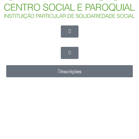
Inscrições