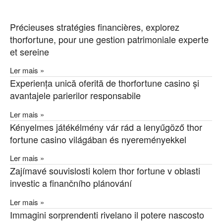
Précieuses stratégies financières, explorez
thorfortune, pour une gestion patrimoniale experte
et sereine
Ler mais »
Experiența unică oferită de thorfortune casino și
avantajele parierilor responsabile
Ler mais »
Kényelmes játékélmény vár rád a lenyűgöző thor
fortune casino világában és nyereményekkel
Ler mais »
Zajímavé souvislosti kolem thor fortune v oblasti
investic a finančního plánování
Ler mais »
Immagini sorprendenti rivelano il potere nascosto