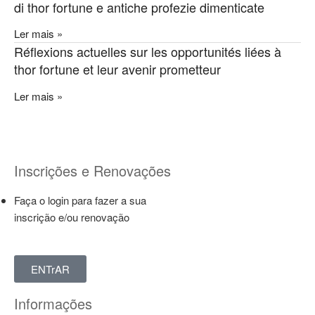
di thor fortune e antiche profezie dimenticate
Ler mais »
Réflexions actuelles sur les opportunités liées à
thor fortune et leur avenir prometteur
Ler mais »
Inscrições e Renovações
Faça o login para fazer a sua
inscrição e/ou renovação
ENTrAR
Informações