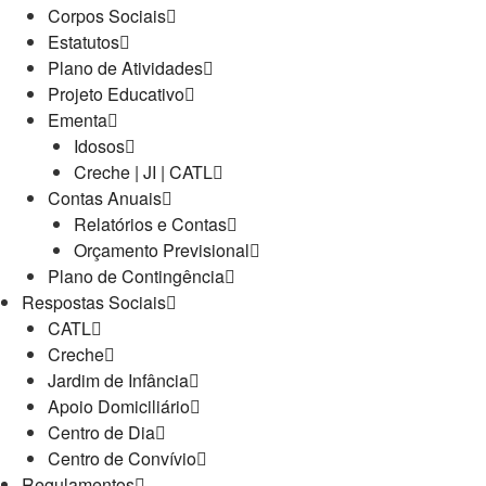
Corpos Sociais
Estatutos
Plano de Atividades
Projeto Educativo
Ementa
Idosos
Creche | JI | CATL
Contas Anuais
Relatórios e Contas
Orçamento Previsional
Plano de Contingência
Respostas Sociais
CATL
Creche
Jardim de Infância
Apoio Domiciliário
Centro de Dia
Centro de Convívio
Regulamentos