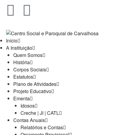
Início
A Instituição
Quem Somos
História
Corpos Sociais
Estatutos
Plano de Atividades
Projeto Educativo
Ementa
Idosos
Creche | JI | CATL
Contas Anuais
Relatórios e Contas
Orçamento Previsional