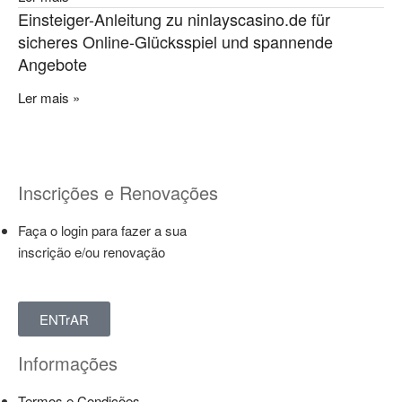
Einsteiger-Anleitung zu ninlayscasino.de für
sicheres Online-Glücksspiel und spannende
Angebote
Ler mais »
Inscrições e Renovações
Faça o login para fazer a sua
inscrição e/ou renovação
ENTrAR
Informações
Termos e Condições