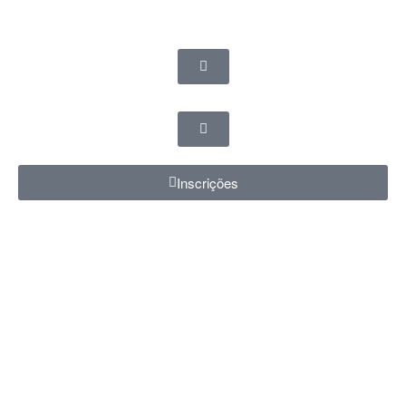
Inscrições