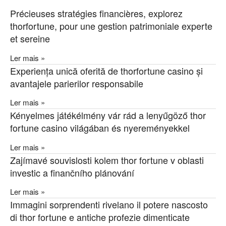
Précieuses stratégies financières, explorez
thorfortune, pour une gestion patrimoniale experte
et sereine
Ler mais »
Experiența unică oferită de thorfortune casino și
avantajele parierilor responsabile
Ler mais »
Kényelmes játékélmény vár rád a lenyűgöző thor
fortune casino világában és nyereményekkel
Ler mais »
Zajímavé souvislosti kolem thor fortune v oblasti
investic a finančního plánování
Ler mais »
Immagini sorprendenti rivelano il potere nascosto
di thor fortune e antiche profezie dimenticate