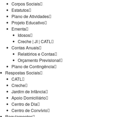
Corpos Sociais
Estatutos
Plano de Atividades
Projeto Educativo
Ementa
Idosos
Creche | JI | CATL
Contas Anuais
Relatórios e Contas
Orçamento Previsional
Plano de Contingência
Respostas Sociais
CATL
Creche
Jardim de Infância
Apoio Domiciliário
Centro de Dia
Centro de Convívio
Regulamentos