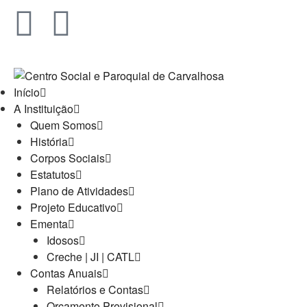
Início
A Instituição
Quem Somos
História
Corpos Sociais
Estatutos
Plano de Atividades
Projeto Educativo
Ementa
Idosos
Creche | JI | CATL
Contas Anuais
Relatórios e Contas
Orçamento Previsional