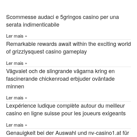
Scommesse audaci e 5gringos casino per una
serata indimenticabile
Ler mais »
Remarkable rewards await within the exciting world
of grizzlysquest casino gameplay
Ler mais »
Vägvalet och de slingrande vägarna kring en
fascinerande chickenroad erbjuder oväntade
minnen
Ler mais »
Lexpérience ludique complète autour du meilleur
casino en ligne suisse pour les joueurs exigeants
Ler mais »
Genauigkeit bei der Auswahl und nv-casino1.at für