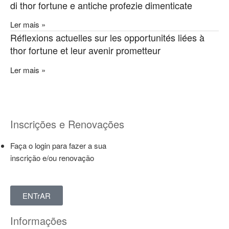
di thor fortune e antiche profezie dimenticate
Ler mais »
Réflexions actuelles sur les opportunités liées à
thor fortune et leur avenir prometteur
Ler mais »
Inscrições e Renovações
Faça o login para fazer a sua
inscrição e/ou renovação
ENTrAR
Informações